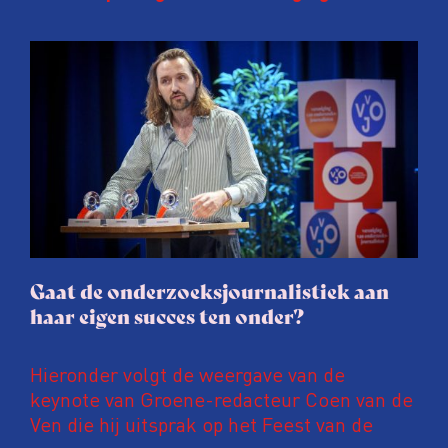
Onderzoeksjournalisten (VVOJ) kreeg de
afgelopen twee jaar te maken met
juridische dreiging of een juridische
procedure rond het eigen werk. Dat kost
journalisten tijd, ook ervaren zij stress en
soms worden publicaties aangepast of
gaat de hele publicatie zelfs niet door.
Gaat de onderzoeksjournalistiek aan
haar eigen succes ten onder?
Hieronder volgt de weergave van de
keynote van Groene-redacteur Coen van de
Ven die hij uitsprak op het Feest van de