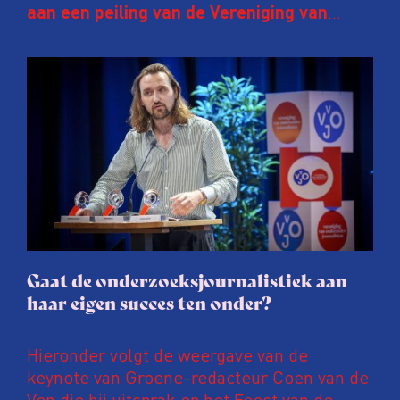
aan een peiling van de Vereniging van
Onderzoeksjournalisten (VVOJ) kreeg de
afgelopen twee jaar te maken met
juridische dreiging of een juridische
procedure rond het eigen werk. Dat kost
journalisten tijd, ook ervaren zij stress en
soms worden publicaties aangepast of
gaat de hele publicatie zelfs niet door.
Gaat de onderzoeksjournalistiek aan
haar eigen succes ten onder?
Hieronder volgt de weergave van de
keynote van Groene-redacteur Coen van de
Ven die hij uitsprak op het Feest van de