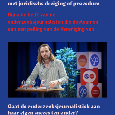
met juridische dreiging of procedure
Bijna de helft van de
onderzoeksjournalisten die deelnamen
aan een peiling van de Vereniging van
Onderzoeksjournalisten (VVOJ) kreeg de
afgelopen twee jaar te maken met
juridische dreiging of een juridische
procedure rond het eigen werk. Dat kost
journalisten tijd, ook ervaren zij stress en
soms worden publicaties aangepast of
gaat de hele publicatie zelfs niet door.
Gaat de onderzoeksjournalistiek aan
haar eigen succes ten onder?