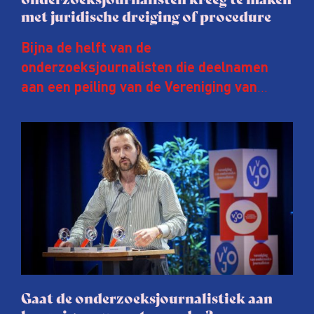
met juridische dreiging of procedure
Bijna de helft van de
onderzoeksjournalisten die deelnamen
aan een peiling van de Vereniging van
Onderzoeksjournalisten (VVOJ) kreeg de
afgelopen twee jaar te maken met
juridische dreiging of een juridische
procedure rond het eigen werk. Dat kost
journalisten tijd, ook ervaren zij stress en
soms worden publicaties aangepast of
gaat de hele publicatie zelfs niet door.
Gaat de onderzoeksjournalistiek aan