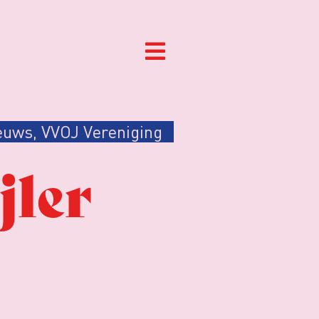
euws
,
VVOJ Vereniging
jler