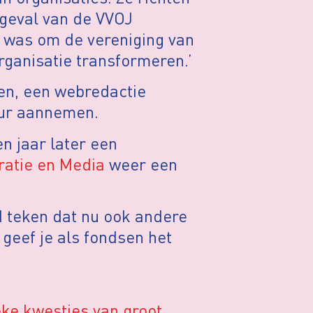
t geval van de VVOJ
jk was om de vereniging van
organisatie transformeren.’
en, een webredactie
eur aannemen.
n jaar later een
atie en Media
weer een
d teken dat nu ook andere
geef je als fondsen het
eke kwesties van groot