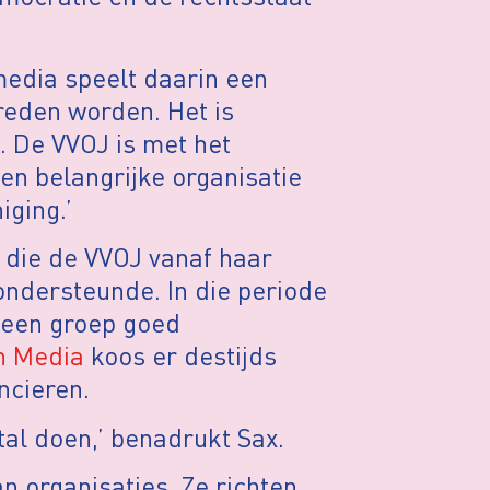
media speelt daarin een
reden worden. Het is
. De VVOJ is met het
en belangrijke organisatie
iging.’
 die de VVOJ vanaf haar
 ondersteunde. In die periode
t een groep goed
n Media
koos er destijds
ncieren.
al doen,’ benadrukt Sax.
n organisaties. Ze richten