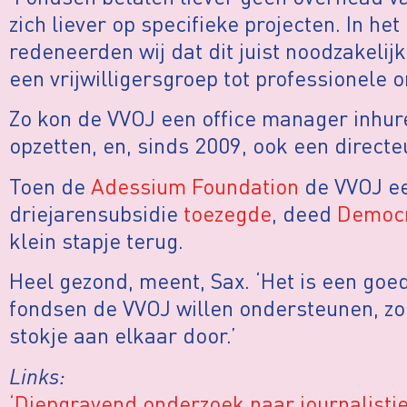
zich liever op specifieke projecten. In he
redeneerden wij dat dit juist noodzakeli
een vrijwilligersgroep tot professionele 
Zo kon de VVOJ een office manager inhur
opzetten, en, sinds 2009, ook een direct
Toen de
Adessium Foundation
de VVOJ ee
driejarensubsidie
toezegde
, deed
Democr
klein stapje terug.
Heel gezond, meent, Sax. ‘Het is een goe
fondsen de VVOJ willen ondersteunen, zo 
stokje aan elkaar door.’
Links:
‘Diepgravend onderzoek naar journalisti