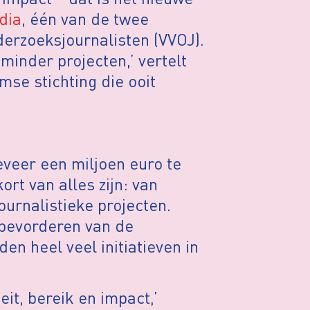
dia
, één van de twee
erzoeksjournalisten (VVOJ).
inder projecten,’ vertelt
se stichting die ooit
veer een miljoen euro te
ort van alles zijn: van
ournalistieke projecten.
 bevorderen van de
en heel veel initiatieven in
it, bereik en impact,’