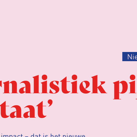
Ni
nalistiek pi
taat’
impact – dat is het nieuwe