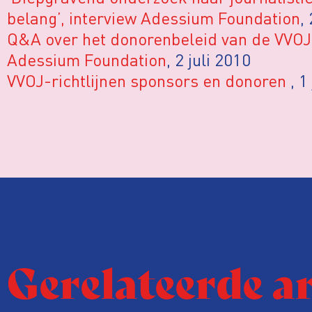
belang’, interview Adessium Foundation
,
Q&A over het donorenbeleid van de VVOJ, 
Adessium Foundation
, 2 juli 2010
VVOJ-richtlijnen sponsors en donoren
, 1
Gerelateerde a