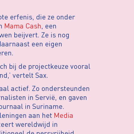
ote erfenis, die ze onder
an
Mama Cash
, een
en beijvert. Ze is nog
daarnaast een eigen
ren.
ch bij de projectkeuze vooral
d,’ vertelt Sax.
haal actief. Zo ondersteunden
alisten in Servië, en gaven
ournaal in Suriname.
 leningen aan het
Media
teert wereldwijd in
itioneel de persvrijheid