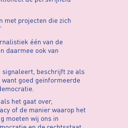
n met projecten die zich
’
ournalistiek één van de
, en daarmee ook van
signaleert, beschrijft ze als
s, want goed geïnformeerde
 democratie.
als het gaat over,
vacy of de manier waarop het
g moeten wij ons in
mocratie en de rechtsstaat