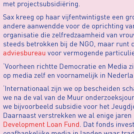
met projectsubsidiëring.
Sax kreeg op haar vijfentwintigste een gr
andere aanwendde voor de oprichting v
organisatie die zelfredzaamheid van vrouw
steeds betrokken bij de NGO, maar runt 
adviesbureau
voor vermogende particulie
‘Voorheen richtte Democratie en Media zi
op media zelf en voornamelijk in Nederlan
‘Internationaal zijn we op bescheiden sc
we na de val van de Muur onderzoeksjourn
we bijvoorbeeld subsidie voor het Jeugdj
Daarnaast verstrekken we al enige jaren
Development Loan Fund
. Dat fonds inves
onafhankelijke media in landen waar trad