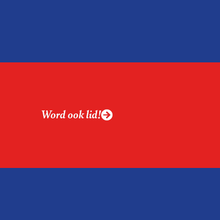
ek aan de hand van
ntvanger verandert op
alistiek relevant in
ing?
ek omgaan met een
Word ook lid!
macht?