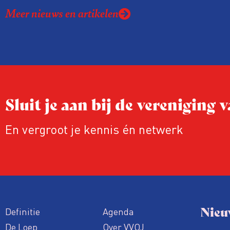
juridische dreiging of een juridische p
Meer nieuws en artikelen
rond het eigen werk. Dat kost journalis
ook ervaren zij stress en soms worden
publicaties aangepast of gaat de hele p
zelfs niet door.
Sluit je aan bij de vereniging
En vergroot je kennis én netwerk
Nieu
Definitie
Agenda
De Loep
Over VVOJ