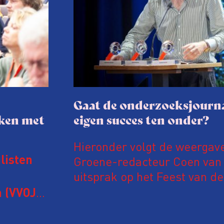
Gaat de onderzoeksjourna
aken met
eigen succes ten onder?
Hieronder volgt de weergav
Groene-redacteur Coen van d
listen
uitsprak op het Feest van de
Onderzoeksjournalistiek op 
 (VVOJ)
n met
Coen uit zijn zorgen over de 