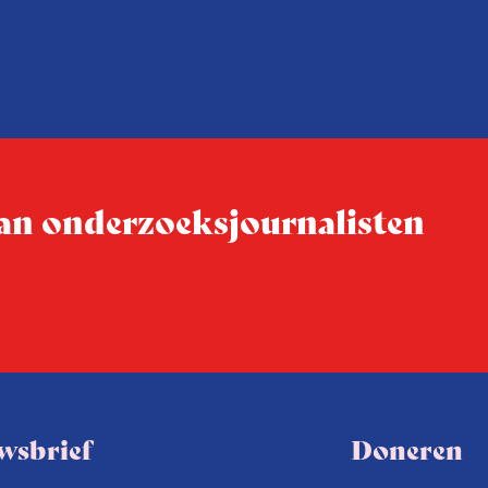
macht, de pers en het publi
rocedure
drie punten:
ten tijd,
Niet de maker, maar de o
ublicatie
dit moment
Hoe blijft Onderzoeksjourn
tijden van nieuwe verzuil
 van onderzoeksjournalisten
Hoe moet de journalisti
steeds onverschilligere 
wsbrief
Doneren