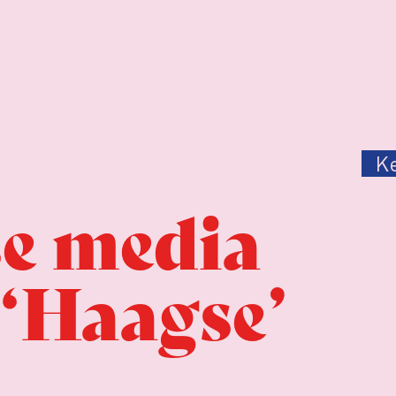
K
e media
 ‘Haagse’