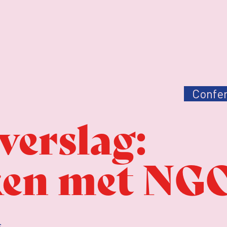
Confer
erslag:
en met NGO
s