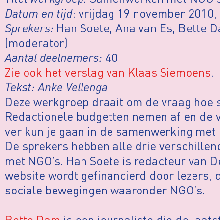
Datum en tijd
: vrijdag 19 november 2010,
Sprekers:
Han Soete, Ana van Es, Bette 
(moderator)
Aantal deelnemers:
40
Zie ook het verslag van Klaas Siemoens
.
Tekst: Anke Vellenga
Deze werkgroep draait om de vraag hoe 
Redactionele budgetten nemen af en de v
ver kun je gaan in de samenwerking met
De sprekers hebben alle drie verschille
met NGO’s. Han Soete is redacteur van 
website wordt gefinancierd door lezers, 
sociale bewegingen waaronder NGO’s.
Bette Dam
is een journaliste die de laats