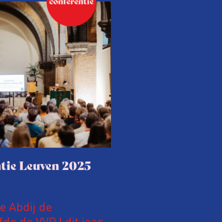
tie Leuven 2025
le Abdij de
fde de VVOJ dit jaar