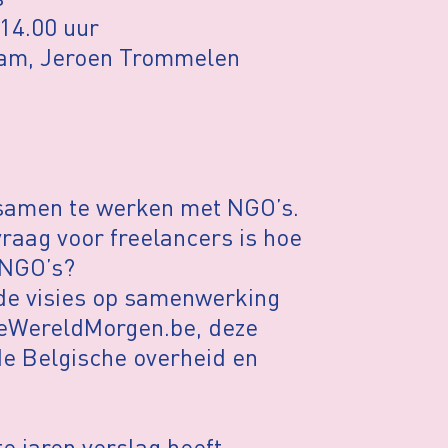
 14.00 uur
Dam, Jeroen Trommelen
samen te werken met NGO’s.
raag voor freelancers is hoe
 NGO’s?
nde visies op samenwerking
DeWereldMorgen.be, deze
de Belgische overheid en
te jaren verslag heeft