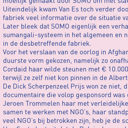
moeilijk gemaakt door SOMO om met slac
Uiteindelijk kwam Van Es toch verder doo
fabriek veel informatie over de situatie va
Later bleek dat SOMO eigenlijk een verha
sumangali-systeem in het algemeen en nie
in de desbetreffende fabriek.
Voor het verslaan van de oorlog in Afgha
duurste vorm gekozen, namelijk zo onafha
Cordaid haar wilde steunen met € 10.000,
terwijl ze zelf niet kon pinnen in de Albert
De Dick Scherpenzeel Prijs won ze niet, d
documentaire die volop gesponsord was 
Jeroen Trommelen haar met verleidelijke
samen te werken met NGO’s, haar standpunt
veel NGO’s bij betrokken zijn, heb je de sc