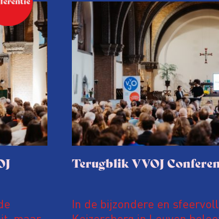
OJ
Terugblik VVOJ Conferen
de
In de bijzondere en sfeervol
it, maar
Keizersberg in Leuven belee