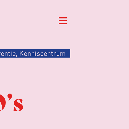
entie
,
Kenniscentrum
’s