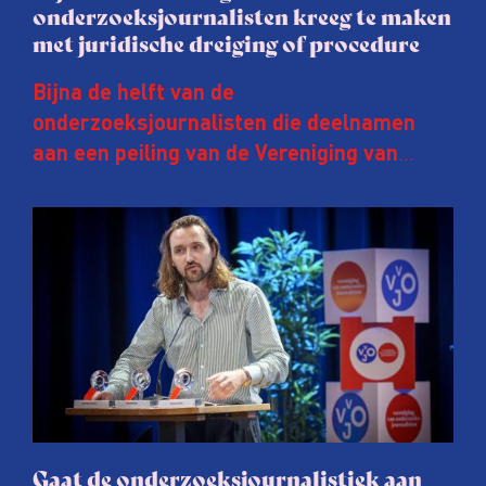
onderzoeksjournalisten kreeg te maken
met juridische dreiging of procedure
Bijna de helft van de
onderzoeksjournalisten die deelnamen
aan een peiling van de Vereniging van
Onderzoeksjournalisten (VVOJ) kreeg de
afgelopen twee jaar te maken met
juridische dreiging of een juridische
procedure rond het eigen werk. Dat kost
journalisten tijd, ook ervaren zij stress en
soms worden publicaties aangepast of
gaat de hele publicatie zelfs niet door.
Gaat de onderzoeksjournalistiek aan