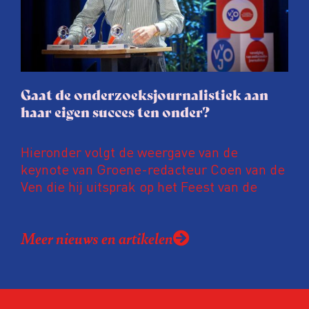
soms worden publicaties aangepast of
gaat de hele publicatie zelfs niet door.
Gaat de onderzoeksjournalistiek aan
haar eigen succes ten onder?
Hieronder volgt de weergave van de
keynote van Groene-redacteur Coen van de
Ven die hij uitsprak op het Feest van de
Onderzoeksjournalistiek op 19 juni 2026.
Coen uit zijn zorgen over de relatie tussen
Meer nieuws en artikelen
de macht, de pers en het publiek aan de
hand van drie punten:
Niet de maker, maar de ontvanger