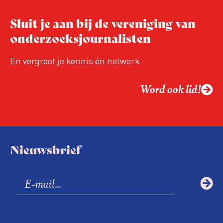
verandert op dit moment
Hoe blijft Onderzoeksjournalistiek
Sluit je aan bij de vereniging van
relevant in tijden van nieuwe verzuiling?
onderzoeksjournalisten
Hoe moet de journalistiek omgaan met
een steeds onverschilligere macht?
En vergroot je kennis én netwerk
Word ook lid!
Nieuwsbrief