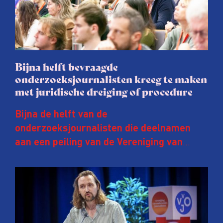
Bijna helft bevraagde
onderzoeksjournalisten kreeg te maken
met juridische dreiging of procedure
Bijna de helft van de
onderzoeksjournalisten die deelnamen
aan een peiling van de Vereniging van
Onderzoeksjournalisten (VVOJ) kreeg de
afgelopen twee jaar te maken met
juridische dreiging of een juridische
procedure rond het eigen werk. Dat kost
journalisten tijd, ook ervaren zij stress en