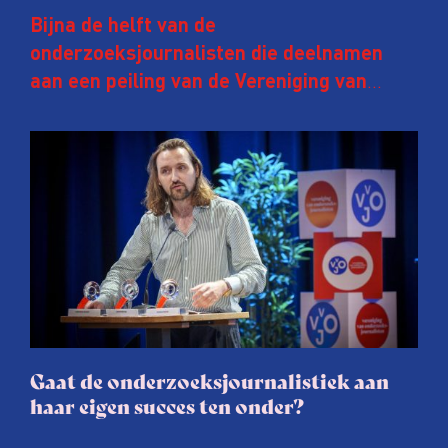
Bijna de helft van de
onderzoeksjournalisten die deelnamen
aan een peiling van de Vereniging van
Onderzoeksjournalisten (VVOJ) kreeg de
afgelopen twee jaar te maken met
juridische dreiging of een juridische
procedure rond het eigen werk. Dat kost
journalisten tijd, ook ervaren zij stress en
soms worden publicaties aangepast of
gaat de hele publicatie zelfs niet door.
Gaat de onderzoeksjournalistiek aan
haar eigen succes ten onder?