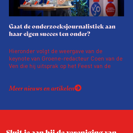
Gaat de onderzoeksjournalistiek aan
haar eigen succes ten onder?
Hieronder volgt de weergave van de
keynote van Groene-redacteur Coen van de
Ven die hij uitsprak op het Feest van de
Onderzoeksjournalistiek op 19 juni 2026.
Coen uit zijn zorgen over de relatie tussen
Meer nieuws en artikelen
de macht, de pers en het publiek aan de
hand van drie punten:
Niet de maker, maar de ontvanger
verandert op dit moment
Hoe blijft Onderzoeksjournalistiek
Sluit je aan bij de vereniging van