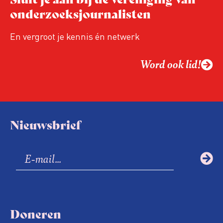
relevant in tijden van nieuwe verzuiling?
onderzoeksjournalisten
Hoe moet de journalistiek omgaan met
een steeds onverschilligere macht?
En vergroot je kennis én netwerk
Word ook lid!
Nieuwsbrief
Doneren