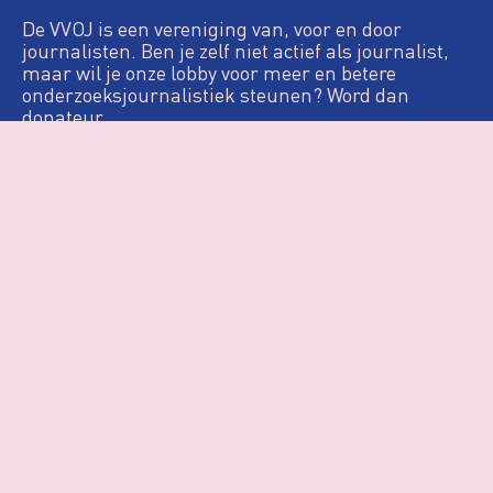
De VVOJ is een vereniging van, voor en door
journalisten. Ben je zelf niet actief als journalist,
maar wil je onze lobby voor meer en betere
onderzoeksjournalistiek steunen? Word dan
donateur.
Definitie
De Loep
Nieuws & Artikelen
Woo
Agenda
Over VVOJ
Contact
Login
Privacy & Cookies