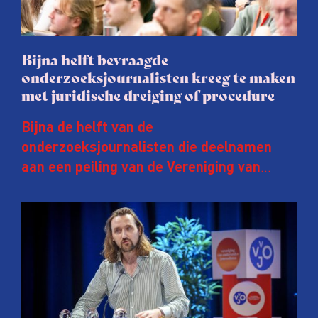
Bijna helft bevraagde
onderzoeksjournalisten kreeg te maken
met juridische dreiging of procedure
Bijna de helft van de
onderzoeksjournalisten die deelnamen
aan een peiling van de Vereniging van
Onderzoeksjournalisten (VVOJ) kreeg de
afgelopen twee jaar te maken met
juridische dreiging of een juridische
procedure rond het eigen werk. Dat kost
journalisten tijd, ook ervaren zij stress en
soms worden publicaties aangepast of
gaat de hele publicatie zelfs niet door.