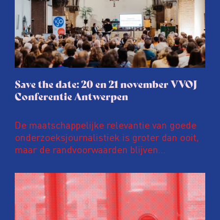
Save the date: 20 en 21 november VVOJ
Conferentie Antwerpen
De maatschappelijke relevantie van goede
onderzoeksjournalistiek is groter dan ooit,
maar de randvoorwaarden blijven
kwetsbaar. Tijdens de komende VVOJ
Conferentie duiken we in De
ongemakkelijke werkelijkheid: een eerlijke
en urgente blik op de staat van ons vak.