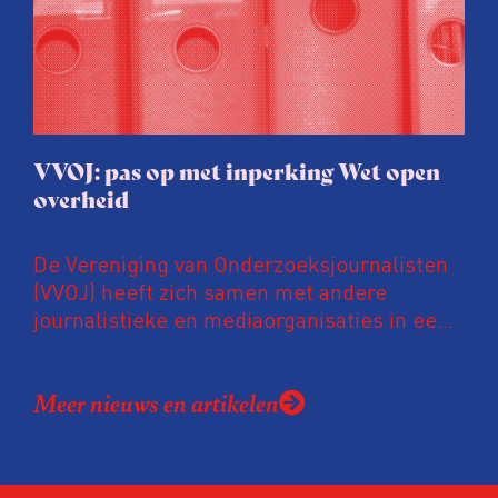
VVOJ: pas op met inperking Wet open
overheid
De Vereniging van Onderzoeksjournalisten
(VVOJ) heeft zich samen met andere
journalistieke en mediaorganisaties in een
gezamenlijke brief uitgesproken tegen
voorstellen om de Wet open overheid (Woo)
Meer nieuws en artikelen
vergaand aan te passen. Volgens deze
organisaties zijn deze suggesties voorbarig,
verontrustend en prematuur, zeker nu de
wet nog maar enkele jaren van kracht is en