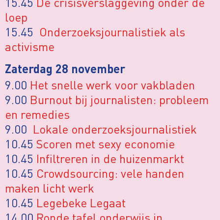
15.45
De crisisverslaggeving onder de
loep
15.45
Onderzoeksjournalistiek als
activisme
Zaterdag 28 november
9.00
Het snelle werk voor vakbladen
9.00
Burnout bij journalisten: probleem
en remedies
9.00
Lokale onderzoeksjournalistiek
10.45
Scoren met sexy economie
10.45
Infiltreren in de huizenmarkt
10.45
Crowdsourcing: vele handen
maken licht werk
10.45
Legebeke Legaat
14.00
Ronde tafel onderwijs in