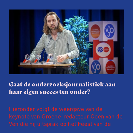
Onderzoeksjournalisten (VVOJ) kreeg de
afgelopen twee jaar te maken met
juridische dreiging of een juridische
procedure rond het eigen werk. Dat kost
journalisten tijd, ook ervaren zij stress en
soms worden publicaties aangepast of
gaat de hele publicatie zelfs niet door.
Gaat de onderzoeksjournalistiek aan
haar eigen succes ten onder?
Hieronder volgt de weergave van de
keynote van Groene-redacteur Coen van de
Ven die hij uitsprak op het Feest van de
Onderzoeksjournalistiek op 19 juni 2026.