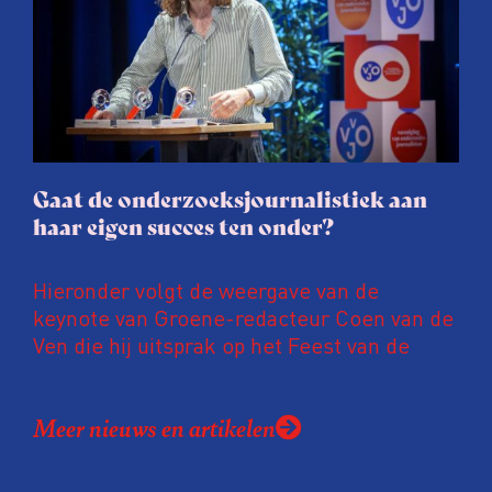
journalisten tijd, ook ervaren zij stress en
soms worden publicaties aangepast of
gaat de hele publicatie zelfs niet door.
Gaat de onderzoeksjournalistiek aan
haar eigen succes ten onder?
Hieronder volgt de weergave van de
keynote van Groene-redacteur Coen van de
Ven die hij uitsprak op het Feest van de
Onderzoeksjournalistiek op 19 juni 2026.
Coen uit zijn zorgen over de relatie tussen
Meer nieuws en artikelen
de macht, de pers en het publiek aan de
hand van drie punten: