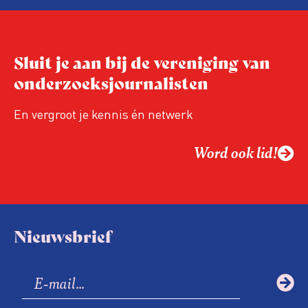
Niet de maker, maar de ontvanger
verandert op dit moment
Hoe blijft Onderzoeksjournalistiek
Sluit je aan bij de vereniging van
relevant in tijden van nieuwe verzuiling?
onderzoeksjournalisten
Hoe moet de journalistiek omgaan met
een steeds onverschilligere macht?
En vergroot je kennis én netwerk
Word ook lid!
Nieuwsbrief