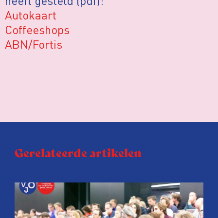
heeft gesteld (pdf):
Autokaart
Coffeeshops
ABN/Fortis
Gerelateerde artikelen