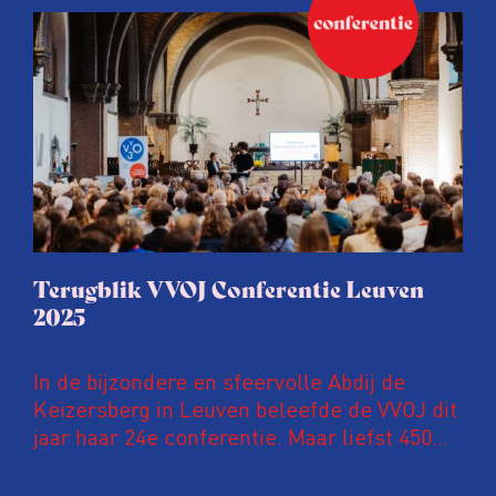
Conferentie duiken we in De
ongemakkelijke werkelijkheid: een eerlijke
en urgente blik op de staat van ons vak.
Terugblik VVOJ Conferentie Leuven
2025
In de bijzondere en sfeervolle Abdij de
Keizersberg in Leuven beleefde de VVOJ dit
jaar haar 24e conferentie. Maar liefst 450
onderzoeksjournalisten uit Nederland en
Vlaanderen kwamen samen om hun