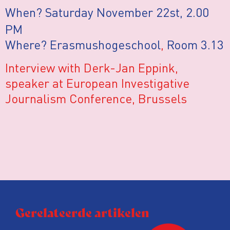
When? Saturday November 22st, 2.00
PM
Where? Erasmushogeschool
,
Room 3.13
Interview with Derk-Jan Eppink,
speaker at European Investigative
Journalism Conference, Brussels
Gerelateerde artikelen