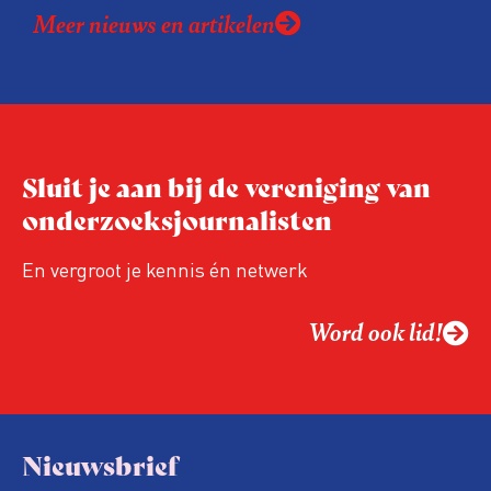
Meer nieuws en artikelen
expertise te delen en elkaar te ontmoeten.
En de beweging groeit: bijna 40 procent van
de aanwezigen die de evaluatie invulden,
was voor het eerst op de conferentie!
Sluit je aan bij de vereniging van
onderzoeksjournalisten
En vergroot je kennis én netwerk
Word ook lid!
Nieuwsbrief