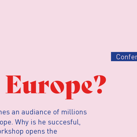
Confer
l Europe?
es an audiance of millions
ope. Why is he succesful,
workshop opens the