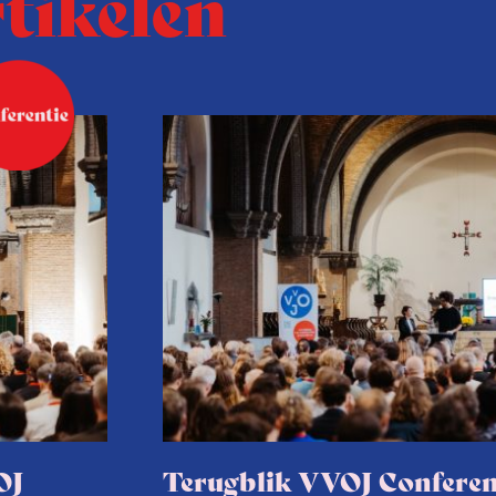
rtikelen
OJ
Terugblik VVOJ Conferen