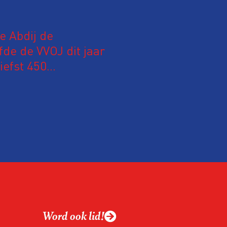
le Abdij de
fde de VVOJ dit jaar
iefst 450
 Nederland en
m hun expertise te
en. En de beweging
 de aanwezigen die de
 het eerst op de
Word ook lid!