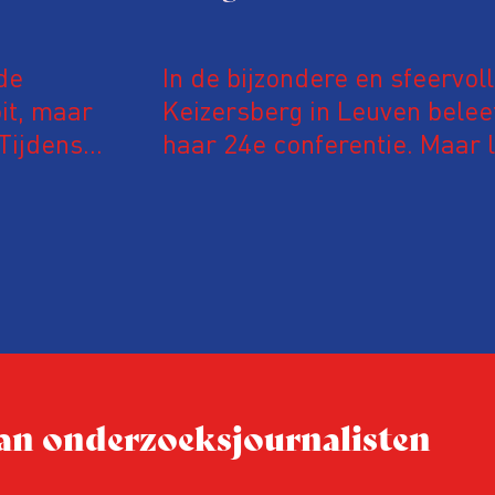
de
In de bijzondere en sfeervol
it, maar
Keizersberg in Leuven belee
Tijdens
haar 24e conferentie. Maar l
 in De
onderzoeksjournalisten uit
jke en
Vlaanderen kwamen samen o
delen en elkaar te ontmoet
groeit: bijna 40 procent van
evaluatie invulden, was voor
conferentie!
 van onderzoeksjournalisten