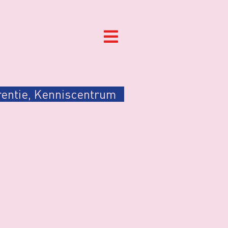
entie
,
Kenniscentrum