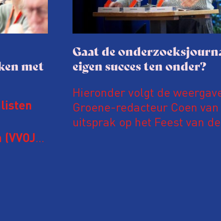
Gaat de onderzoeksjourna
aken met
eigen succes ten onder?
Hieronder volgt de weergav
Groene-redacteur Coen van d
listen
uitsprak op het Feest van de
Onderzoeksjournalistiek op 
 (VVOJ)
n met
Coen uit zijn zorgen over de 
macht, de pers en het publi
rocedure
drie punten:
ten tijd,
Niet de maker, maar de o
ublicatie