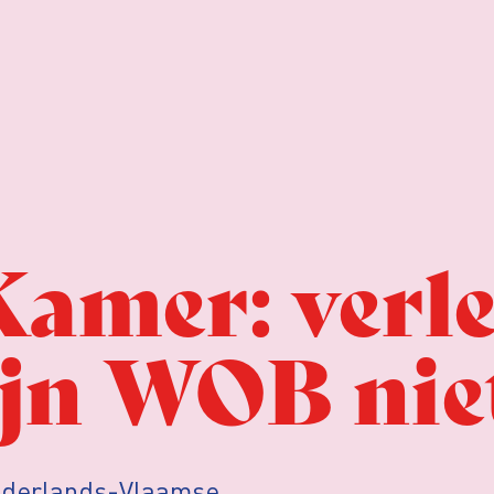
amer: verl
ijn WOB nie
derlands-Vlaamse