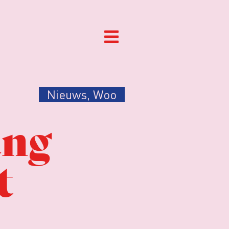
Nieuws
,
Woo
eng
t