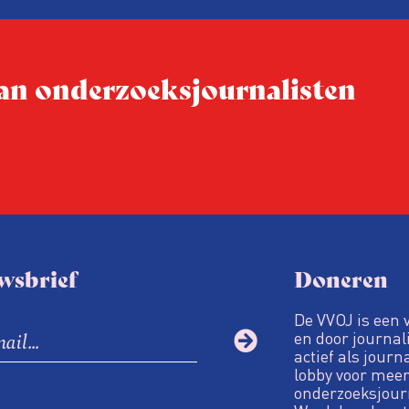
dit moment
Hoe blijft Onderzoeksjourn
tijden van nieuwe verzuil
 van onderzoeksjournalisten
Hoe moet de journalisti
steeds onverschilligere 
wsbrief
Doneren
De VVOJ is een 
en door journali
actief als journ
lobby voor meer
onderzoeksjour