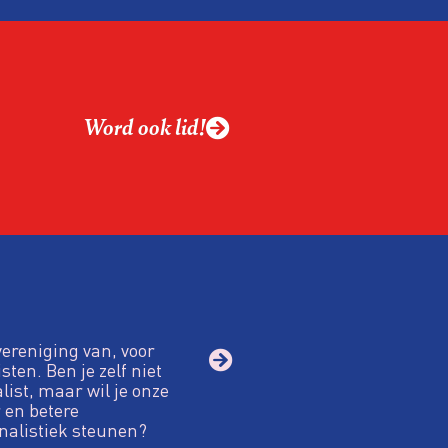
alistiek relevant in
ing?
ek omgaan met een
Word ook lid!
macht?
vereniging van, voor
sten. Ben je zelf niet
alist, maar wil je onze
 en betere
nalistiek steunen?