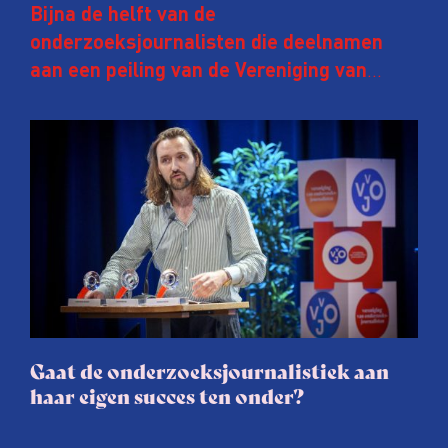
Bijna de helft van de
onderzoeksjournalisten die deelnamen
aan een peiling van de Vereniging van
Onderzoeksjournalisten (VVOJ) kreeg de
afgelopen twee jaar te maken met
juridische dreiging of een juridische
procedure rond het eigen werk. Dat kost
journalisten tijd, ook ervaren zij stress en
soms worden publicaties aangepast of
gaat de hele publicatie zelfs niet door.
Gaat de onderzoeksjournalistiek aan
haar eigen succes ten onder?