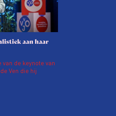
listiek aan haar
e van de keynote van
e Ven die hij
19 juni 2026.
relatie tussen de
ek aan de hand van