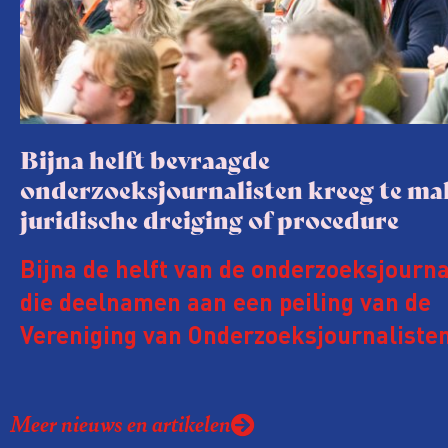
Bijna helft bevraagde
onderzoeksjournalisten kreeg te m
juridische dreiging of procedure
Bijna de helft van de onderzoeksjourna
die deelnamen aan een peiling van de
Vereniging van Onderzoeksjournalisten
kreeg de afgelopen twee jaar te make
juridische dreiging of een juridische p
Meer nieuws en artikelen
rond het eigen werk. Dat kost journalis