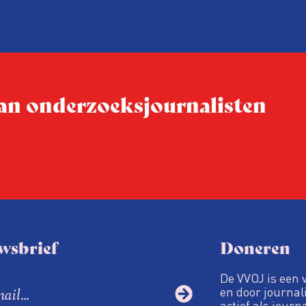
Niet de maker, maar de o
ublicatie
dit moment
Hoe blijft Onderzoeksjourn
tijden van nieuwe verzuil
 van onderzoeksjournalisten
Hoe moet de journalisti
steeds onverschilligere 
wsbrief
Doneren
De VVOJ is een 
en door journali
actief als journ