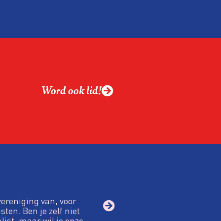
ntvanger verandert op
alistiek relevant in
ing?
ek omgaan met een
Word ook lid!
macht?
vereniging van, voor
sten. Ben je zelf niet
alist, maar wil je onze