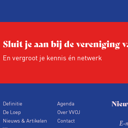
ook ervaren zij stress en soms worden
publicaties aangepast of gaat de hele p
zelfs niet door.
Sluit je aan bij de vereniging
En vergroot je kennis én netwerk
Nieu
Definitie
Agenda
De Loep
Over VVOJ
Nieuws & Artikelen
Contact