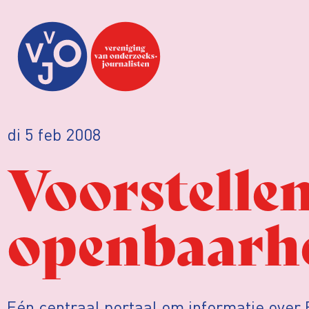
di 5 feb 2008
Voorstelle
openbaarh
Eén centraal portaal om informatie over 