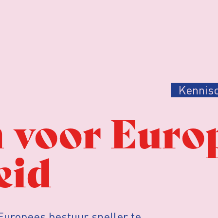
Kennis
n voor Euro
eid
Europees bestuur sneller te