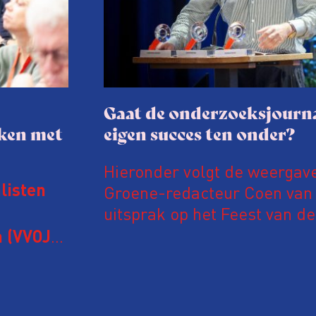
Gaat de onderzoeksjourna
aken met
eigen succes ten onder?
Hieronder volgt de weergav
Groene-redacteur Coen van d
listen
uitsprak op het Feest van de
Onderzoeksjournalistiek op 
 (VVOJ)
n met
Coen uit zijn zorgen over de 
macht, de pers en het publi
rocedure
drie punten:
ten tijd,