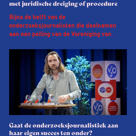
met juridische dreiging of procedure
Bijna de helft van de
onderzoeksjournalisten die deelnamen
aan een peiling van de Vereniging van
Onderzoeksjournalisten (VVOJ) kreeg de
afgelopen twee jaar te maken met
juridische dreiging of een juridische
procedure rond het eigen werk. Dat kost
journalisten tijd, ook ervaren zij stress en
soms worden publicaties aangepast of
gaat de hele publicatie zelfs niet door.
Gaat de onderzoeksjournalistiek aan
haar eigen succes ten onder?