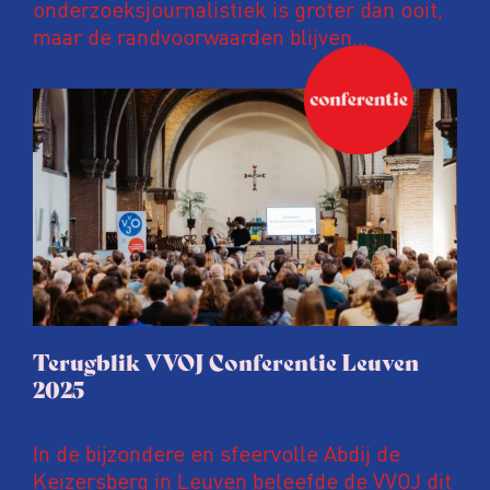
onderzoeksjournalistiek is groter dan ooit,
maar de randvoorwaarden blijven
kwetsbaar. Tijdens de komende VVOJ
Conferentie duiken we in De
ongemakkelijke werkelijkheid: een eerlijke
en urgente blik op de staat van ons vak.
Terugblik VVOJ Conferentie Leuven
2025
In de bijzondere en sfeervolle Abdij de
Keizersberg in Leuven beleefde de VVOJ dit