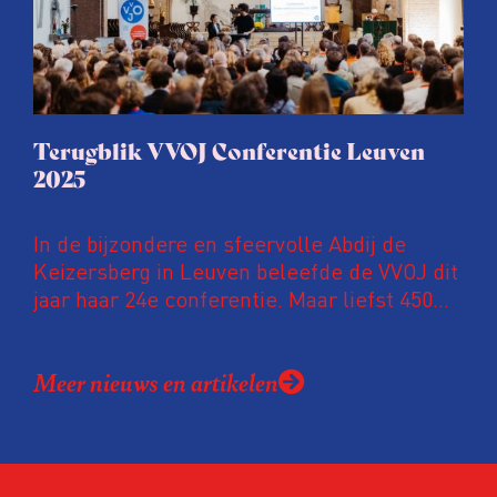
Terugblik VVOJ Conferentie Leuven
2025
In de bijzondere en sfeervolle Abdij de
Keizersberg in Leuven beleefde de VVOJ dit
jaar haar 24e conferentie. Maar liefst 450
onderzoeksjournalisten uit Nederland en
Vlaanderen kwamen samen om hun
Meer nieuws en artikelen
expertise te delen en elkaar te ontmoeten.
En de beweging groeit: bijna 40 procent van
de aanwezigen die de evaluatie invulden,
was voor het eerst op de conferentie!