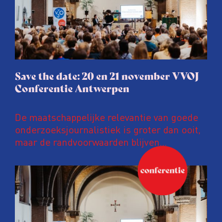
Save the date: 20 en 21 november VVOJ
Conferentie Antwerpen
De maatschappelijke relevantie van goede
onderzoeksjournalistiek is groter dan ooit,
maar de randvoorwaarden blijven
kwetsbaar. Tijdens de komende VVOJ
Conferentie duiken we in De
ongemakkelijke werkelijkheid: een eerlijke
en urgente blik op de staat van ons vak.