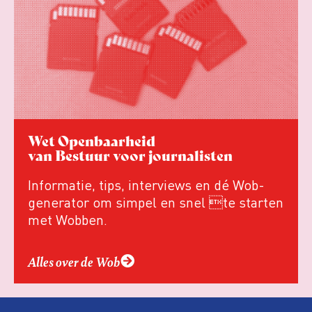
Wet Openbaarheid
van Bestuur voor journalisten
Informatie, tips, interviews en dé Wob-
generator om simpel en snel te starten
met Wobben.
Alles over de Wob