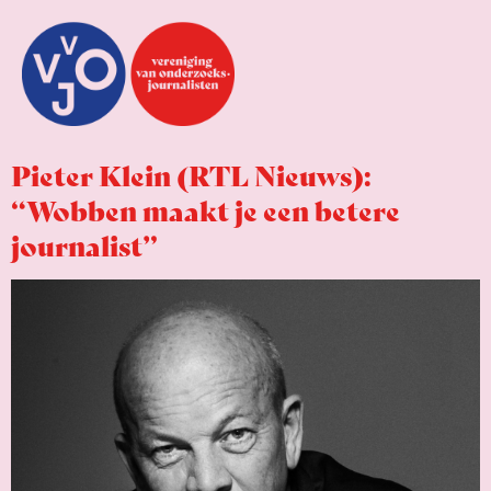
Pieter Klein (RTL Nieuws):
“Wobben maakt je een betere
journalist”