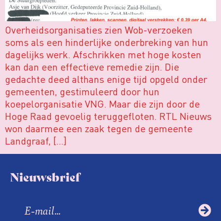
Overheidsorganisaties zien Wob-verzoeken
soms als een hinderlijke onderbreking van hun
dagelijks werk. Afschrikken met hoge kosten
kan dan een effectieve remedie zijn. Die
gedachte deed althans enige tijd opgeld onder
gemeenten, gestimuleerd door hun
koepelorganisatie VNG. Maar die zijn door de
Hoge Raad gevoelig teruggefloten. RTL Nieuws
won daarmee een zaak tegen de gemeente
Landgraaf, […]
Nieuwsbrief