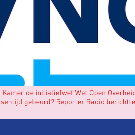
amer de initiatiefwet Wet Open Overheid aa
ussentijd gebeurd? Reporter Radio berichtt