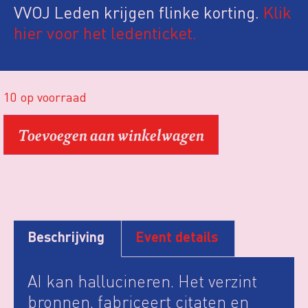
VVOJ Leden krijgen flinke korting.
Klik
hier voor het ledenticket.
10 op voorraad
Toevoegen aan winkelwagen
Beschrijving
Event details
AI kan hallucineren. Het verzint
bronnen, fabriceert citaten en