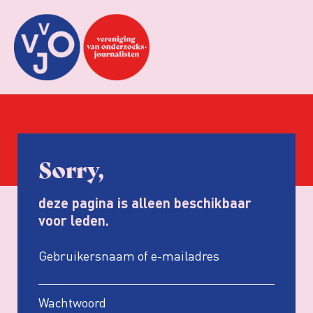
Sorry,
deze pagina is alleen beschikbaar
voor leden.
Gebruikersnaam of e-mailadres
Wachtwoord