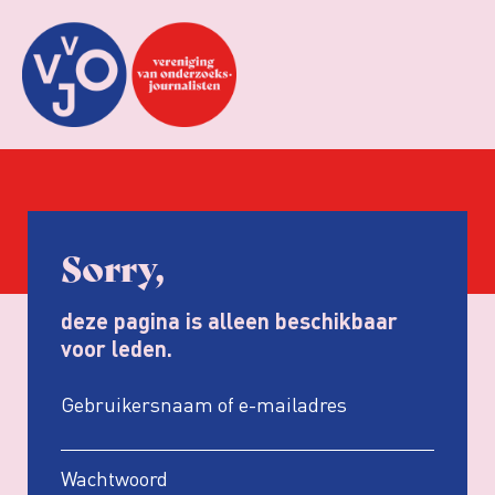
Sorry,
deze pagina is alleen beschikbaar
voor leden.
Gebruikersnaam of e-mailadres
Wachtwoord