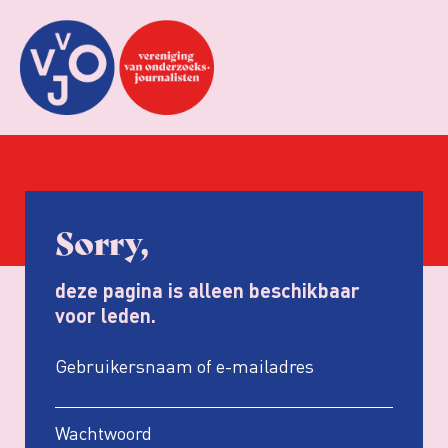
Sorry,
deze pagina is alleen beschikbaar
voor leden.
Gebruikersnaam of e-mailadres
Wachtwoord