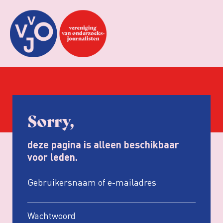
Sorry,
deze pagina is alleen beschikbaar
voor leden.
Gebruikersnaam of e-mailadres
Wachtwoord