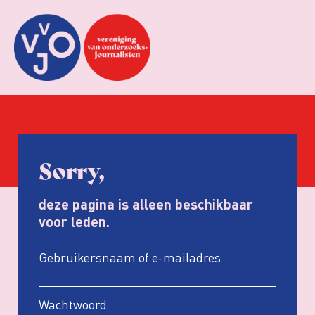
Sorry,
deze pagina is alleen beschikbaar
voor leden.
Gebruikersnaam of e-mailadres
Wachtwoord