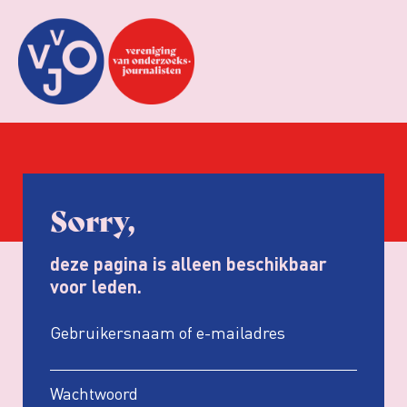
Sorry,
deze pagina is alleen beschikbaar
voor leden.
Gebruikersnaam of e-mailadres
Wachtwoord