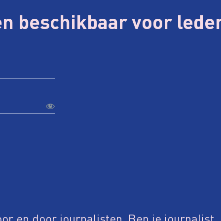
en beschikbaar voor lede
or en door journalisten. Ben je journalist,