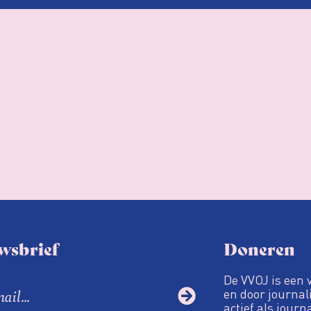
wsbrief
Doneren
De VVOJ is een 
en door journali
actief als journ