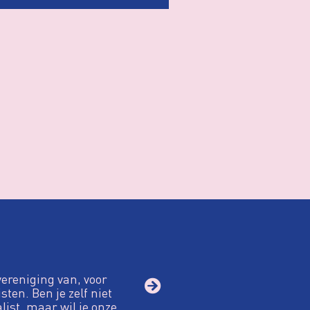
vereniging van, voor
sten. Ben je zelf niet
alist, maar wil je onze