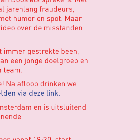
l jarenlang fraudeurs,
 met humor en spot. Maar
video over de misstanden
 immer gestrekte been,
 van een jonge doelgroep en
n team.
e! Na afloop drinken we
den via deze link.
msterdam en is uitsluitend
innende
en vanaf 19:30, start