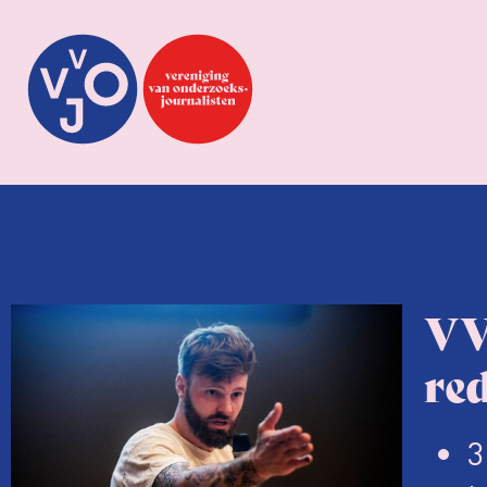
VV
re
3