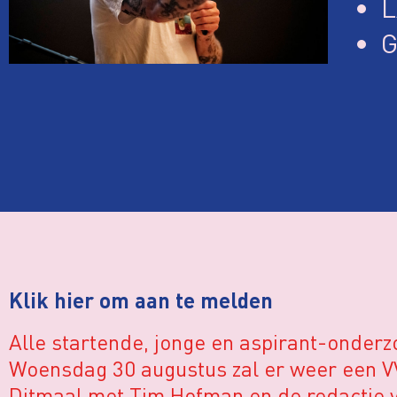
L
G
Klik hier om aan te melden
Alle startende, jonge en aspirant-onderz
Woensdag 30 augustus zal er weer een VV
Ditmaal met Tim Hofman en de redactie v