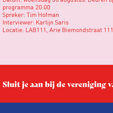
programma 20:00
Spreker: Tim Hofman
Interviewer: Karlijn Saris
Locatie: LAB111, Arie Biemondstraat 11
Sluit je aan bij de vereniging