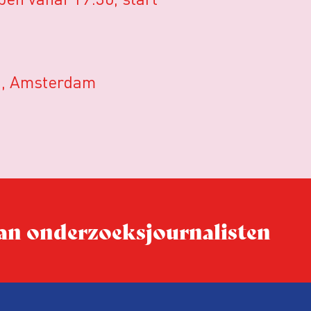
1, Amsterdam
 van onderzoeks­journalisten