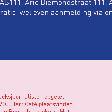
AB111, Arie Biemondstraat 111,
ratis, wel even aanmelding via o
oeksjournalisten opgelet!
OJ Start Café plaatsvinden.
an Boos als sprekers. Met