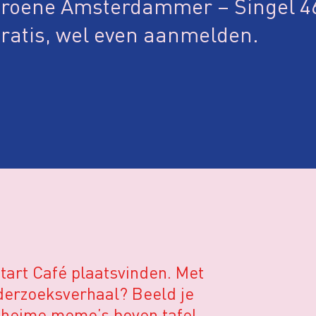
roene Amsterdammer – Singel 
ratis, wel even aanmelden.
tart Café plaatsvinden. Met
nderzoeksverhaal? Beeld je
geheime memo’s boven tafel