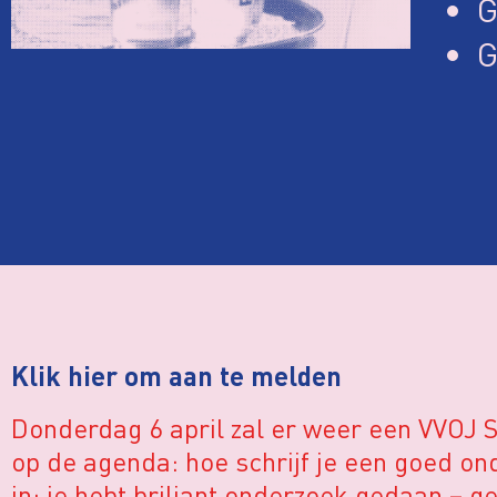
G
G
Klik hier om aan te melden
Donderdag 6 april zal er weer een VVOJ S
op de agenda: hoe schrijf je een goed o
in: je hebt briljant onderzoek gedaan – 