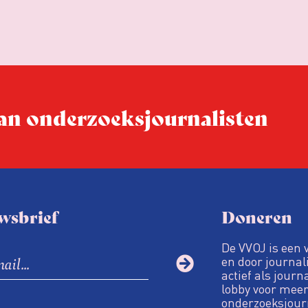
 van onderzoeks­journalisten
wsbrief
Doneren
De VVOJ is een 
en door journali
actief als journ
lobby voor meer
onderzoeksjour