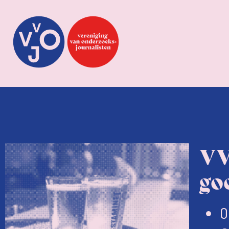
VVO
go
0