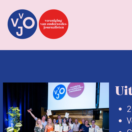
Ui
2
V