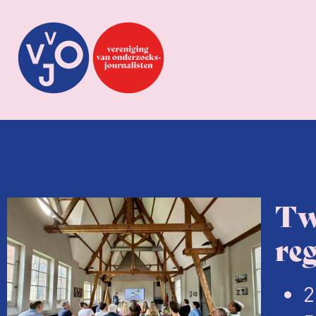
Tw
re
2