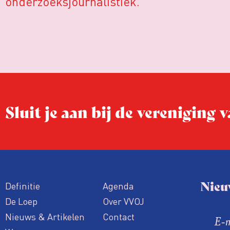
onderzoeksjournalistiek.
Sluit je aan bij de vereniging
Nieu
Definitie
Agenda
De Loep
Over VVOJ
Nieuws & Artikelen
Contact