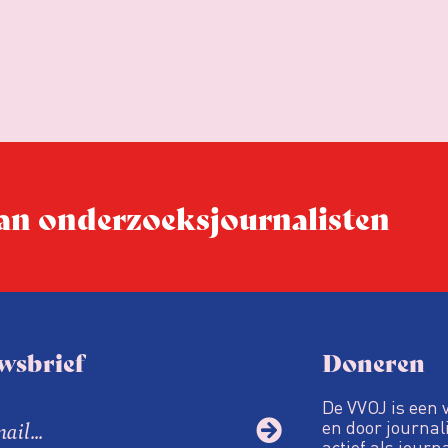
 van onderzoeks­journalisten
wsbrief
Doneren
De VVOJ is een 
en door journali
actief als journ