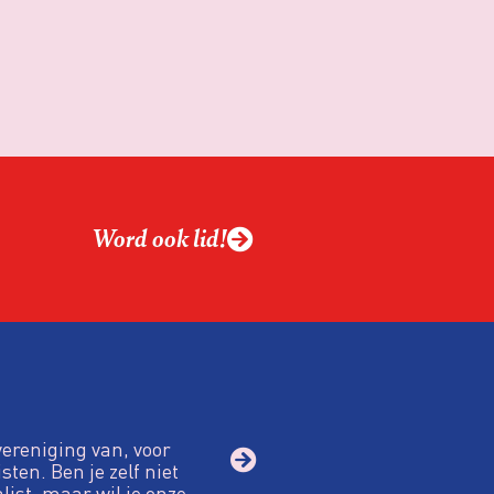
Word ook lid!
vereniging van, voor
sten. Ben je zelf niet
alist, maar wil je onze