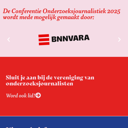
De Conferentie Onderzoeksjournalistiek 2025
wordt mede mogelijk gemaakt door:
Sluit je aan bij de vereniging van
onderzoeksjournalisten
Word ook lid!