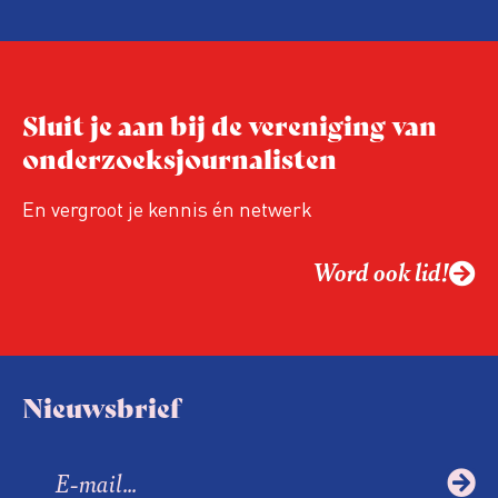
Arbeidsinspectie – als inspecteurs een
ongedocumenteerde werknemer
tegenkomen – regelmatig zogenoemde
‘collegiale meldingen’ bij de
Sluit je aan bij de vereniging van
Vreemdelingenpolitie.
onderzoeksjournalisten
En vergroot je kennis én netwerk
Word ook lid!
Nieuwsbrief