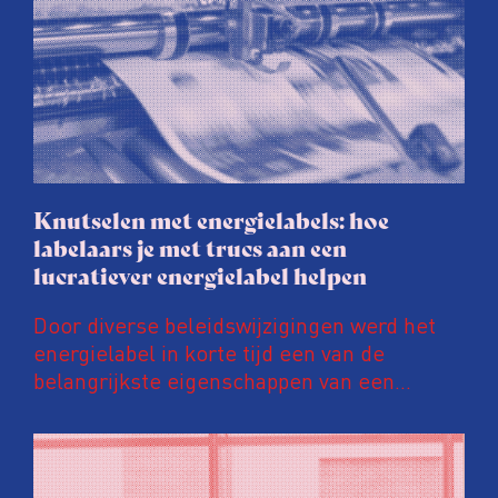
Knutselen met energielabels: hoe
labelaars je met trucs aan een
lucratiever energielabel helpen
Door diverse beleidswijzigingen werd het
energielabel in korte tijd een van de
belangrijkste eigenschappen van een
woning. Een ‘groener’ energielabel kan de
prijs van een huis en huurinkomsten met
tienduizenden euro’s opschroeven. Daar
wordt door energielabelaars en