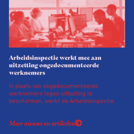
vastgoedpartijen gretig op ingespeeld, blijkt
uit onderzoek van het FD. Tienduizenden
labels vallen op dubieuze wijze nét in een
groenere labelletter.
Arbeidsinspectie werkt mee aan
uitzetting ongedocumenteerde
werknemers
In plaats van ongedocumenteerde
werknemers tegen uitbuiting te
beschermen, werkt de Arbeidsinspectie
mee aan hun uitzetting. De inspectie werkt
daarvoor intensief samen met de
Meer nieuws en artikelen
Vreemdelingenpolitie. Niet alleen gaan ze
samen op controle, ook doet de