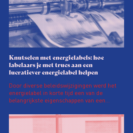
Knutselen met energielabels: hoe
labelaars je met trucs aan een
lucratiever energielabel helpen
Door diverse beleidswijzigingen werd het
energielabel in korte tijd een van de
belangrijkste eigenschappen van een
woning. Een ‘groener’ energielabel kan de
prijs van een huis en huurinkomsten met
tienduizenden euro’s opschroeven. Daar
wordt door energielabelaars en