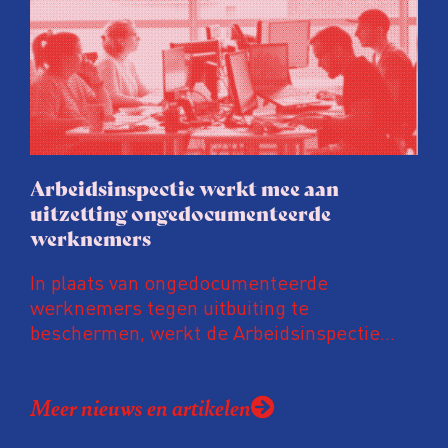
vastgoedpartijen gretig op ingespeeld, blijkt
uit onderzoek van het FD. Tienduizenden
labels vallen op dubieuze wijze nét in een
groenere labelletter.
Arbeidsinspectie werkt mee aan
uitzetting ongedocumenteerde
werknemers
In plaats van ongedocumenteerde
werknemers tegen uitbuiting te
beschermen, werkt de Arbeidsinspectie
mee aan hun uitzetting. De inspectie werkt
daarvoor intensief samen met de
Meer nieuws en artikelen
Vreemdelingenpolitie. Niet alleen gaan ze
samen op controle, ook doet de