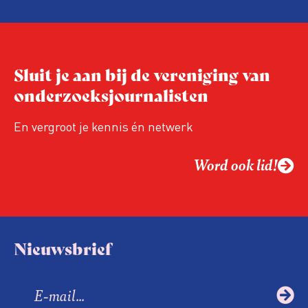
Arbeidsinspectie – als inspecteurs een
ongedocumenteerde werknemer
tegenkomen – regelmatig zogenoemde
‘collegiale meldingen’ bij de
Sluit je aan bij de vereniging van
Vreemdelingenpolitie.
onderzoeksjournalisten
En vergroot je kennis én netwerk
Word ook lid!
Nieuwsbrief