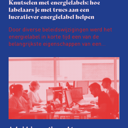
Knutselen met energielabels: hoe
labelaars je met trucs aan een
lucratiever energielabel helpen
Door diverse beleidswijzigingen werd het
energielabel in korte tijd een van de
belangrijkste eigenschappen van een
woning. Een ‘groener’ energielabel kan de
prijs van een huis en huurinkomsten met
tienduizenden euro’s opschroeven. Daar
wordt door energielabelaars en
vastgoedpartijen gretig op ingespeeld, blijkt
uit onderzoek van het FD. Tienduizenden
labels vallen op dubieuze wijze nét in een
groenere labelletter.