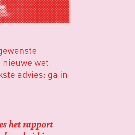
ngewenste
n nieuwe wet,
kste advies: ga in
es het rapport