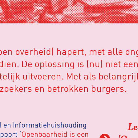
pen overheid) hapert, met alle o
ien. De oplossing is (nu) niet ee
lijk uitvoeren. Met als belangrij
rzoekers en betrokken burgers.
Le
d en Informatiehuishouding
pport ‘
Openbaarheid is een