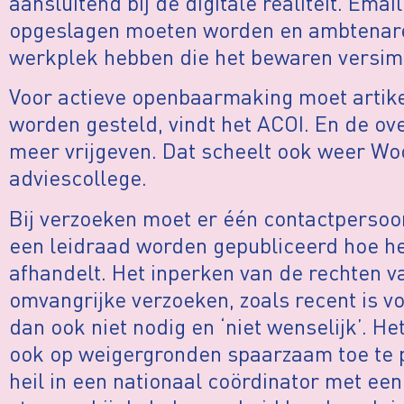
aansluitend bij de digitale realiteit. Em
opgeslagen moeten worden en ambtenare
werkplek hebben die het bewaren versimp
Voor actieve openbaarmaking moet artike
worden gesteld, vindt het ACOI. En de ove
meer vrijgeven. Dat scheelt ook weer Wo
adviescollege.
Bij verzoeken moet er één contactperso
een leidraad worden gepubliceerd hoe h
afhandelt. Het inperken van de rechten v
omvangrijke verzoeken, zoals recent is v
dan ook niet nodig en ‘niet wenselijk’. He
ook op weigergronden spaarzaam toe te pa
heil in een nationaal coördinator met een