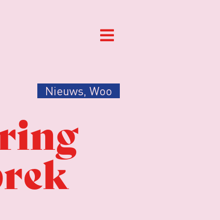
Nieuws
,
Woo
ring
prek