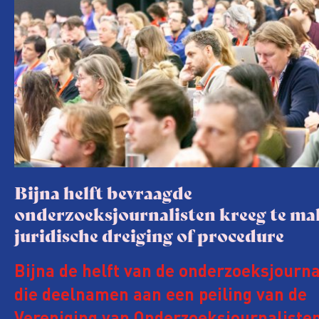
Bijna helft bevraagde
onderzoeksjournalisten kreeg te m
juridische dreiging of procedure
Bijna de helft van de onderzoeksjourna
die deelnamen aan een peiling van de