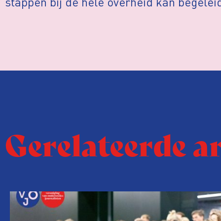
stappen bij de hele overheid kan begelei
Gerelateerde a