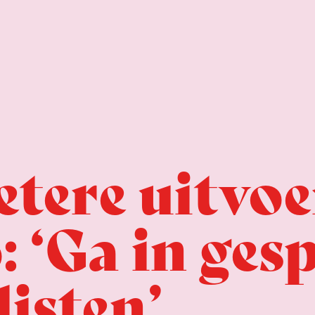
etere uitvoe
 ‘Ga in ges
isten’