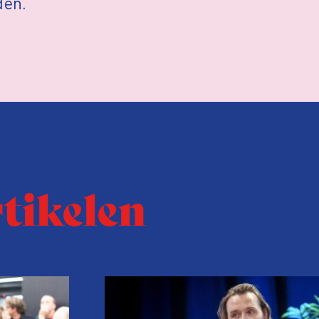
den.
rtikelen