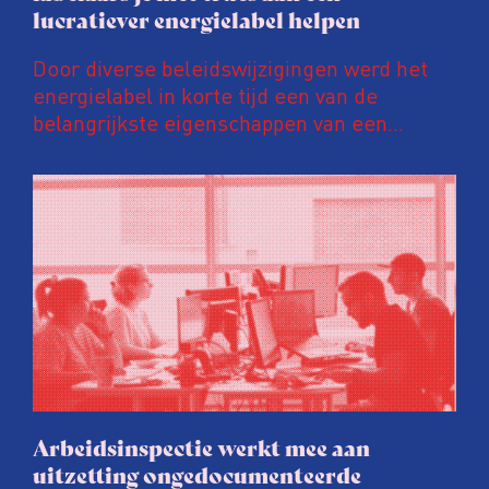
lucratiever energielabel helpen
Door diverse beleidswijzigingen werd het
energielabel in korte tijd een van de
belangrijkste eigenschappen van een
woning. Een ‘groener’ energielabel kan de
prijs van een huis en huurinkomsten met
tienduizenden euro’s opschroeven. Daar
wordt door energielabelaars en
vastgoedpartijen gretig op ingespeeld, blijkt
uit onderzoek van het FD. Tienduizenden
labels vallen op dubieuze wijze nét in een
groenere labelletter.
Arbeidsinspectie werkt mee aan
uitzetting ongedocumenteerde