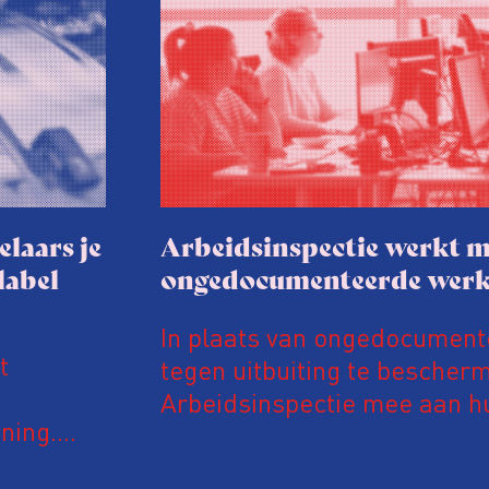
elaars je
Arbeidsinspectie werkt m
label
ongedocumenteerde wer
In plaats van ongedocumen
t
tegen uitbuiting te bescher
Arbeidsinspectie mee aan hu
ning.
inspectie werkt daarvoor in
van een
Vreemdelingenpolitie. Niet 