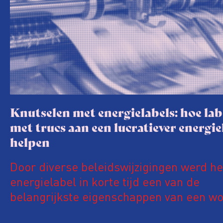
Knutselen met energielabels: hoe lab
met trucs aan een lucratiever energie
helpen
Door diverse beleidswijzigingen werd he
energielabel in korte tijd een van de
belangrijkste eigenschappen van een wo
Een ‘groener’ energielabel kan de prijs 