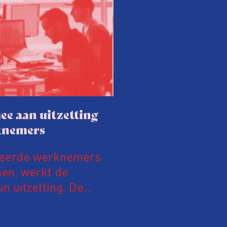
ee aan uitzetting
knemers
teerde werknemers
men, werkt de
n uitzetting. De
tensief samen met de
alleen gaan ze samen