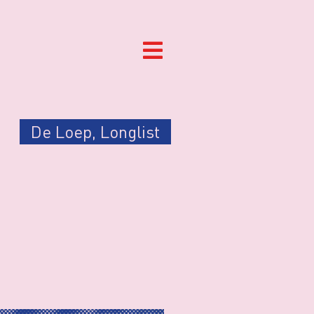
De Loep
,
Longlist