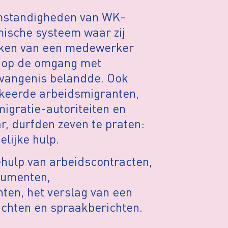
mstandigheden van WK-
mische systeem waar zij
keken van een medewerker
ad op de omgang met
gevangenis belandde. Ook
ekeerde arbeidsmigranten,
migratie-autoriteiten en
r, durfden zeven te praten:
lijke hulp.
ehulp van arbeidscontracten,
ocumenten,
ten, het verslag van een
ichten en spraakberichten.