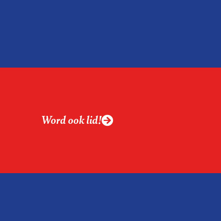
eidsinspectie – als
menteerde werknemer
zogenoemde
Word ook lid!