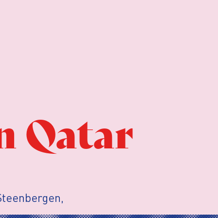
n Qatar
Steenbergen,