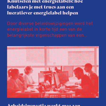
Knutselen met energielabels: hoe
labelaars je met trucs aan een
lucratiever energielabel helpen
Door diverse beleidswijzigingen werd het
energielabel in korte tijd een van de
belangrijkste eigenschappen van een
woning. Een ‘groener’ energielabel kan de
prijs van een huis en huurinkomsten met
tienduizenden euro’s opschroeven. Daar
wordt door energielabelaars en
vastgoedpartijen gretig op ingespeeld, blijkt
uit onderzoek van het FD. Tienduizenden
labels vallen op dubieuze wijze nét in een
groenere labelletter.
Arbeidsinspectie werkt mee aan