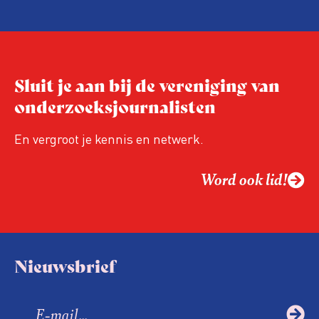
hand van drie punten:
Niet de maker, maar de ontvanger
verandert op dit moment
Hoe blijft Onderzoeksjournalistiek
Sluit je aan bij de vereniging van
relevant in tijden van nieuwe verzuiling?
onderzoeksjournalisten
Hoe moet de journalistiek omgaan met
een steeds onverschilligere macht?
En vergroot je kennis en netwerk.
Word ook lid!
Nieuwsbrief