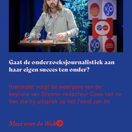
procedure rond het eigen werk. Dat kost
journalisten tijd, ook ervaren zij stress en
soms worden publicaties aangepast of
gaat de hele publicatie zelfs niet door.
Gaat de onderzoeksjournalistiek aan
haar eigen succes ten onder?
Hieronder volgt de weergave van de
keynote van Groene-redacteur Coen van de
Ven die hij uitsprak op het Feest van de
Onderzoeksjournalistiek op 19 juni 2026.
Coen uit zijn zorgen over de relatie tussen
Meer over de Wob
de macht, de pers en het publiek aan de