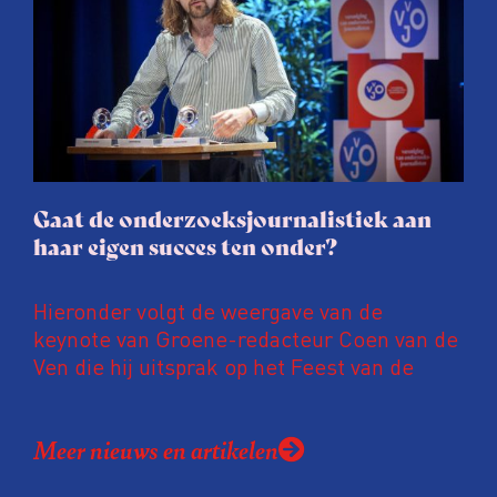
procedure rond het eigen werk. Dat kost
journalisten tijd, ook ervaren zij stress en
soms worden publicaties aangepast of
gaat de hele publicatie zelfs niet door.
Gaat de onderzoeksjournalistiek aan
haar eigen succes ten onder?
Hieronder volgt de weergave van de
keynote van Groene-redacteur Coen van de
Ven die hij uitsprak op het Feest van de
Onderzoeksjournalistiek op 19 juni 2026.
Coen uit zijn zorgen over de relatie tussen
Meer nieuws en artikelen
de macht, de pers en het publiek aan de
hand van drie punten: