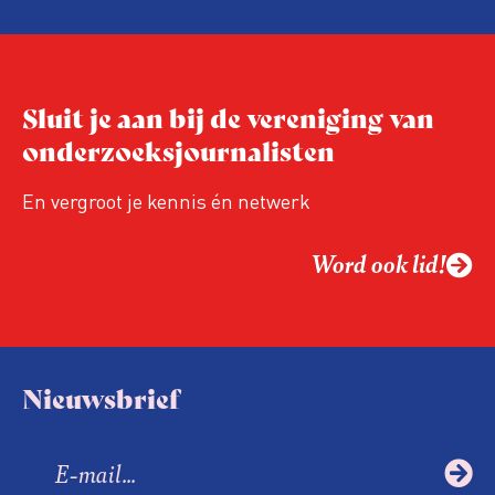
Niet de maker, maar de ontvanger
verandert op dit moment
Hoe blijft Onderzoeksjournalistiek
Sluit je aan bij de vereniging van
relevant in tijden van nieuwe verzuiling?
onderzoeksjournalisten
Hoe moet de journalistiek omgaan met
een steeds onverschilligere macht?
En vergroot je kennis én netwerk
Word ook lid!
Nieuwsbrief