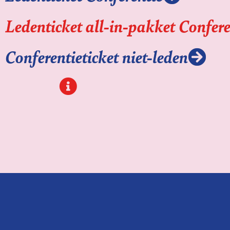
Ledenticket all-in-pakket Confere
Conferentieticket niet-leden