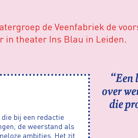
eatergroep de
Veenfabriek
de voor
in theater Ins Blau in Leiden.
“Een l
over we
die p
e die bij een redactie
ngen, de weerstand als
eloze ambities. Het zit