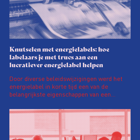
Knutselen met energielabels: hoe
labelaars je met trucs aan een
lucratiever energielabel helpen
Door diverse beleidswijzigingen werd het
energielabel in korte tijd een van de
belangrijkste eigenschappen van een
woning. Een ‘groener’ energielabel kan de
prijs van een huis en huurinkomsten met
tienduizenden euro’s opschroeven. Daar
wordt door energielabelaars en
vastgoedpartijen gretig op ingespeeld, blijkt