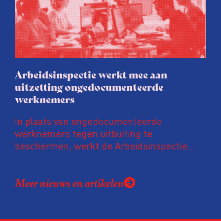
uit onderzoek van het FD. Tienduizenden
labels vallen op dubieuze wijze nét in een
groenere labelletter.
Arbeidsinspectie werkt mee aan
uitzetting ongedocumenteerde
werknemers
In plaats van ongedocumenteerde
werknemers tegen uitbuiting te
beschermen, werkt de Arbeidsinspectie
mee aan hun uitzetting. De inspectie werkt
daarvoor intensief samen met de
Meer nieuws en artikelen
Vreemdelingenpolitie. Niet alleen gaan ze
samen op controle, ook doet de
Arbeidsinspectie – als inspecteurs een
ongedocumenteerde werknemer