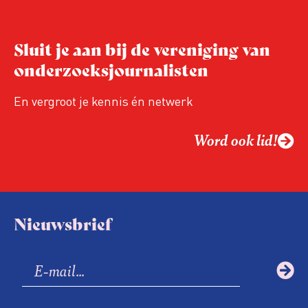
tegenkomen – regelmatig zogenoemde
‘collegiale meldingen’ bij de
Sluit je aan bij de vereniging van
Vreemdelingenpolitie.
onderzoeksjournalisten
En vergroot je kennis én netwerk
Word ook lid!
Nieuwsbrief